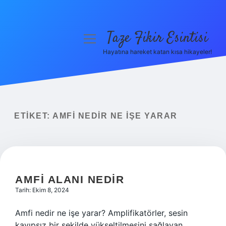
Taze Fikir Esintisi
menüyü
aç
Hayatına hareket katan kısa hikayeler!
Anasayfa
Gizlilik Politikası
Yasal Uyarı
ETIKET:
AMFI NEDIR NE IŞE YARAR
Hakkımızda
AMFI ALANI NEDIR
Tarih: Ekim 8, 2024
Amfi nedir ne işe yarar? Amplifikatörler, sesin
kayıpsız bir şekilde yükseltilmesini sağlayan