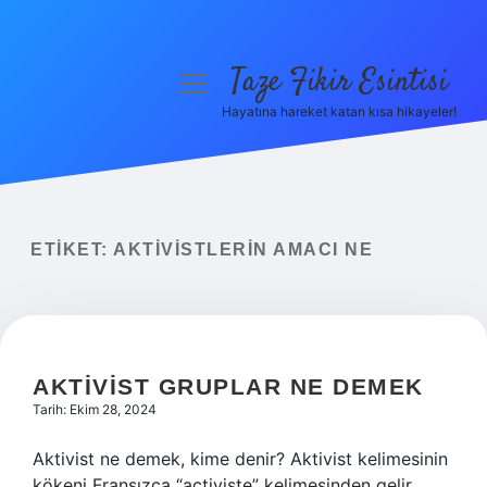
Taze Fikir Esintisi
menüyü
aç
Hayatına hareket katan kısa hikayeler!
Anasayfa
Gizlilik Politikası
Yasal Uyarı
ETIKET:
AKTIVISTLERIN AMACI NE
Hakkımızda
AKTIVIST GRUPLAR NE DEMEK
Tarih: Ekim 28, 2024
Aktivist ne demek, kime denir? Aktivist kelimesinin
kökeni Fransızca “activiste” kelimesinden gelir.