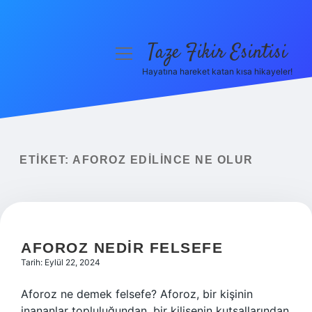
Taze Fikir Esintisi
menüyü
aç
Hayatına hareket katan kısa hikayeler!
Anasayfa
Gizlilik Politikası
Yasal Uyarı
ETIKET:
AFOROZ EDILINCE NE OLUR
Hakkımızda
AFOROZ NEDIR FELSEFE
Tarih: Eylül 22, 2024
Aforoz ne demek felsefe? Aforoz, bir kişinin
inananlar topluluğundan, bir kilisenin kutsallarından