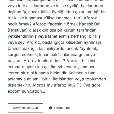
veya kutsallıklarından ve kilise üyeliği haklarından
dışlandığı, ancak kilise üyeliğinden çıkarılmadığı bir
tür kilise kınaması. Kilise kınaması türü. Aforoz
nedir örnek? Aforoz ifadesinin örnek ifadesi: Dini
(Hristiyan) olarak din dışı bir kurum tarafından
yetkilendirilmiş veya lanetlenmiş herhangi bir kişi
veya şey. Aforoz, başlangıçta kiliseden ayrılmayı
tanımlamak için kullanılıyordu, ancak “ayrılmak,
sürgün edilmek, kınanmak” anlamına gelmeye
başladı. Aforoz kimlere denir? Aforoz, bir dini
cemaate üyelikten çekilmeyi veya dışlanmayı
içeren bir dini kınama biçimidir. Kelimenin tam
anlamıyla anlamı “birini iletişimden veya toplumdan
dışlamak”tır. Aforoz mu afaroz mu? TDK’ya göre,
excommunication…
Aforoz
Devamını okuyun
Yorum Bırak
Nedir