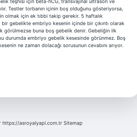
lik teşhisi için beta-hCG, transvajinal ultrason ve
ılır. Testler torbanın içinin boş olduğunu gösteriyorsa,
 olmak için ek tıbbi takip gerekir. 5 haftalık
ir gebelikte embriyo kesenin içinde bir çıkıntı olarak
k görülmezse buna boş gebelik denir. Gebeliğin ilk
e bu durumda embriyo gebelik kesesinde görünmez. Boş
kesenin ne zaman dolacağı sorusunun cevabını arıyor.
r
https://asroyalyapi.com.tr
Sitemap