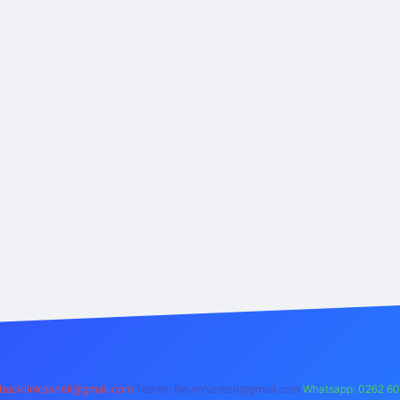
backlinkpaneli@gmail.com
Teams:
forumhizmeti@gmail.com
Whatsapp: 0262 60