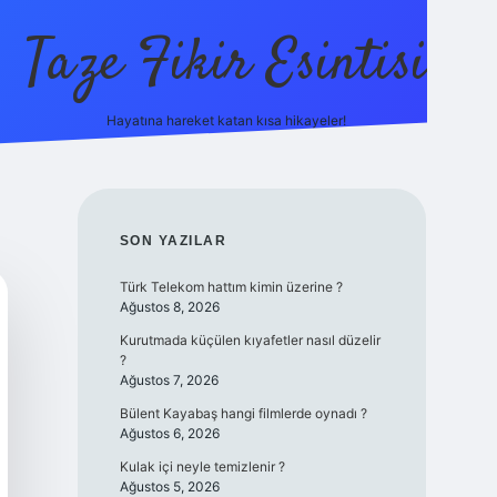
Taze Fikir Esintisi
Hayatına hareket katan kısa hikayeler!
cel giriş adresi
güvenilir bahis sitesi ilbet
betexper giriş
SIDEBAR
SON YAZILAR
Türk Telekom hattım kimin üzerine ?
Ağustos 8, 2026
Kurutmada küçülen kıyafetler nasıl düzelir
?
Ağustos 7, 2026
Bülent Kayabaş hangi filmlerde oynadı ?
Ağustos 6, 2026
Kulak içi neyle temizlenir ?
Ağustos 5, 2026