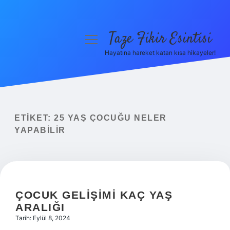
Taze Fikir Esintisi
menüyü
aç
Hayatına hareket katan kısa hikayeler!
Anasayfa
Gizlilik Politikası
Yasal Uyarı
ETIKET:
25 YAŞ ÇOCUĞU NELER
YAPABILIR
Hakkımızda
ÇOCUK GELIŞIMI KAÇ YAŞ
ARALIĞI
Tarih: Eylül 8, 2024