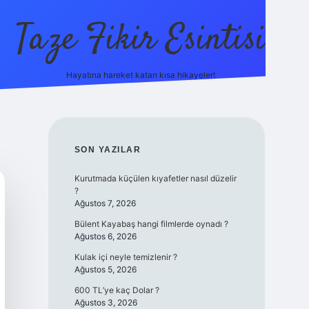
Taze Fikir Esintisi
Hayatına hareket katan kısa hikayeler!
cel giriş adresi
güvenilir bahis sitesi ilbet
betexper giriş
SIDEBAR
SON YAZILAR
Kurutmada küçülen kıyafetler nasıl düzelir
?
Ağustos 7, 2026
Bülent Kayabaş hangi filmlerde oynadı ?
Ağustos 6, 2026
Kulak içi neyle temizlenir ?
Ağustos 5, 2026
600 TL’ye kaç Dolar ?
Ağustos 3, 2026