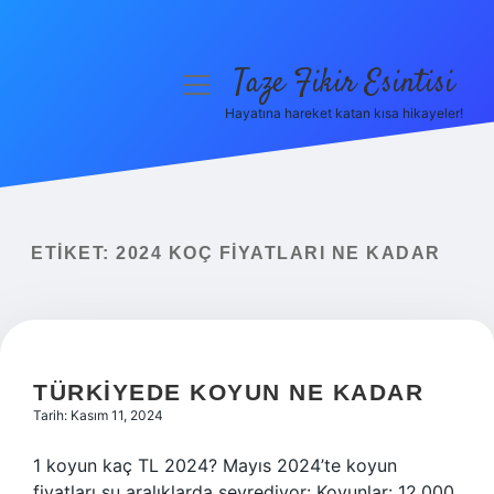
Taze Fikir Esintisi
menüyü
aç
Hayatına hareket katan kısa hikayeler!
Anasayfa
Gizlilik Politikası
Yasal Uyarı
ETIKET:
2024 KOÇ FIYATLARI NE KADAR
Hakkımızda
TÜRKIYEDE KOYUN NE KADAR
Tarih: Kasım 11, 2024
1 koyun kaç TL 2024? Mayıs 2024’te koyun
fiyatları şu aralıklarda seyrediyor: Koyunlar: 12.000