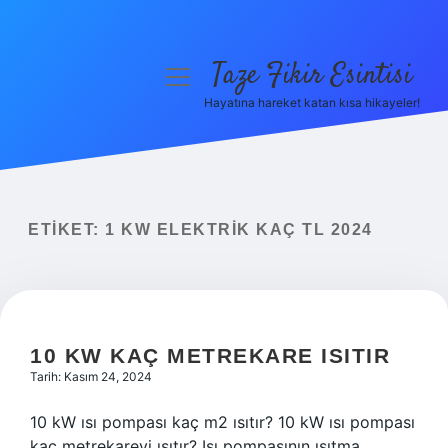
Taze Fikir Esintisi
menüyü
aç
Hayatına hareket katan kısa hikayeler!
Anasayfa
Gizlilik Politikası
Yasal Uyarı
ETIKET:
1 KW ELEKTRIK KAÇ TL 2024
Hakkımızda
10 KW KAÇ METREKARE ISITIR
Tarih: Kasım 24, 2024
10 kW ısı pompası kaç m2 ısıtır? 10 kW ısı pompası
kaç metrekareyi ısıtır? Isı pompasının ısıtma