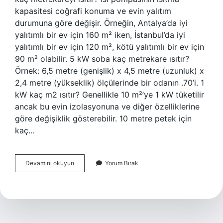
kapasitesi coğrafi konuma ve evin yalıtım
durumuna göre değişir. Örneğin, Antalya’da iyi
yalıtımlı bir ev için 160 m² iken, İstanbul’da iyi
yalıtımlı bir ev için 120 m², kötü yalıtımlı bir ev için
90 m² olabilir. 5 kW soba kaç metrekare ısıtır?
Örnek: 6,5 metre (genişlik) x 4,5 metre (uzunluk) x
2,4 metre (yükseklik) ölçülerinde bir odanın .70’i. 1
kW kaç m2 ısıtır? Genellikle 10 m²’ye 1 kW tüketilir
ancak bu evin izolasyonuna ve diğer özelliklerine
göre değişiklik gösterebilir. 10 metre petek için
kaç…
10
Devamını okuyun
Yorum Bırak
Kw
Kaç
Metrekare
Isıtır