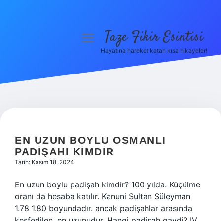
Taze Fikir Esintisi
menüyü
aç
Hayatına hareket katan kısa hikayeler!
Anasayfa
Gizlilik Politikası
Yasal Uyarı
TAZE
FIKIR
Hakkımızda
EN UZUN BOYLU OSMANLI
PADIŞAHI KIMDIR
ESINTISI
Tarih: Kasım 18, 2024
YAZILAR
En uzun boylu padişah kimdir? 100 yılda. Küçülme
oranı da hesaba katılır. Kanuni Sultan Süleyman
1.78 1.80 boyundadır. ancak padişahlar arasında
keşfedilen. en uzunudur. Hangi padişah gaydi? IV.