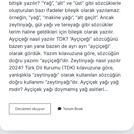
bitişik yazılır? “Yağ”, “alt” ve “üst” gibi sözcüklerle
oluşturulan bazı ifadeler bileşik olarak yazılamaz:
örneğin, “yağ”, “makine yağı”, “alt geçit”. Ancak
zeytinyağı, gül yağı ve tereyağı gibi sözcükler
terim haline geldikleri için bileşik olarak yazılır.
Ayçiçeği nasıl yazılır TDK? “Ayçiçeği” sözcüğünü
bazen yan yana bazen de ayrı ayrı “ayçiçeği”
olarak gördük. Yazım kılavuzuna göre, sözcüğün
doğru yazımı “ayçiçeği”dir. Zeytinyağı nasıl yazılır
2024? Türk Dil Kurumu (TDK) kılavuzuna göre,
yanlışlıkla “zeytinyağı” olarak kullanılan sözcüğün
doğru kullanımı “zeytinyağı”dır. Ayçiçek yağı yağ
mıdır? Ayçiçek yağı doymamış yağ asitleri…
Ayçiçek
Devamını okuyun
Yorum Bırak
Yağı
Bitişik
Mi