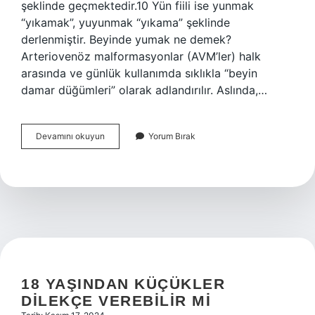
şeklinde geçmektedir.10 Yün fiili ise yunmak
“yıkamak”, yuyunmak “yıkama” şeklinde
derlenmiştir. Beyinde yumak ne demek?
Arteriovenöz malformasyonlar (AVM’ler) halk
arasında ve günlük kullanımda sıklıkla “beyin
damar düğümleri” olarak adlandırılır. Aslında,…
Yumaz
Devamını okuyun
Yorum Bırak
Kelimesinin
Anlamı
Nedir
18 YAŞINDAN KÜÇÜKLER
DILEKÇE VEREBILIR MI