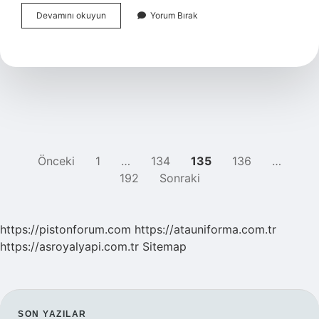
Bahailik
Devamını okuyun
Yorum Bırak
Şii
Mi
YAZI
Önceki
1
…
134
135
136
…
192
Sonraki
SAYFALAMASI
https://pistonforum.com
https://atauniforma.com.tr
https://asroyalyapi.com.tr
Sitemap
SON YAZILAR