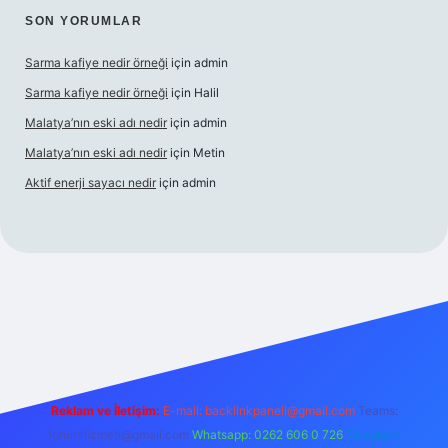
SON YORUMLAR
Sarma kafiye nedir örneği
için
admin
Sarma kafiye nedir örneği
için
Halil
Malatya’nın eski adı nedir
için
admin
Malatya’nın eski adı nedir
için
Metin
Aktif enerji sayacı nedir
için
admin
enilir bahis sitesi ilbet
betexper giriş
Reklam ve İletişim:
E-mail:
backlinkpaneli@gmail.com
Teams:
forumhizmeti@gmail.com
Whatsapp: 0262 606 0 726
Telegram: