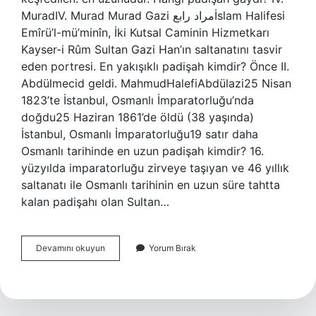
MuradIV. Murad Murad Gazi مراد رابعİslam Halifesi
Emîrü’l-mü’minîn, İki Kutsal Caminin Hizmetkarı
Kayser-i Rûm Sultan Gazi Han’ın saltanatını tasvir
eden portresi. En yakışıklı padişah kimdir? Önce II.
Abdülmecid geldi. MahmudHalefiAbdülazi25 Nisan
1823’te İstanbul, Osmanlı İmparatorluğu’nda
doğdu25 Haziran 1861’de öldü (38 yaşında)
İstanbul, Osmanlı İmparatorluğu19 satır daha
Osmanlı tarihinde en uzun padişah kimdir? 16.
yüzyılda imparatorluğu zirveye taşıyan ve 46 yıllık
saltanatı ile Osmanlı tarihinin en uzun süre tahtta
kalan padişahı olan Sultan…
En
Devamını okuyun
Yorum Bırak
Uzun
Boylu
Osmanlı
Padişahı
Kimdir